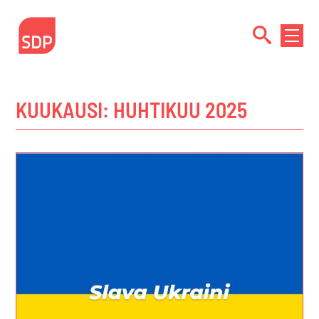
Siirry
sisältöön
NÄYTÄ
TAI
PIILOT
VALIK
KUUKAUSI:
HUHTIKUU 2025