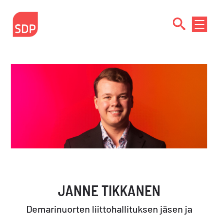
Siirry
sisältöön
NÄYTÄ
TAI
PIILOT
VALIK
JANNE TIKKANEN
Demarinuorten liittohallituksen jäsen ja