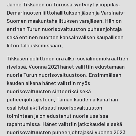
Janne Tikkanen on Turussa syntynyt ylioppilas,
Demarinuoten liittohallituksen jäsen ja Varsinais-
Suomen maakuntahallituksen varajäsen. Hän on
entinen Turun nuorisovaltuuston puheenjohtaja
sekä entinen nuorten kansainvälisen kaupallisen
liiton talouskomissaari.
Tikkasen poliittinen ura alkoi sosialidemokraattien
riveissä. Vuonna 2021 hänet valittiin edustamaan
nuoria Turun nuorisovaltuustoon. Ensimmäisen
kauden aikana hänet valittiin myös
nuorisovaltuuston sihteeriksi sekä
puheenjohtajistoon. Tämän kauden aikana hän
osallistui aktiivisesti nuorisovaltuuston
toimintaan ja on edustanut nuoria useissa
tapahtumissa. Hänet valittiin jatkokaudelle sekä
nuorisovaltuuston puheenjohtajaksi vuonna 2023