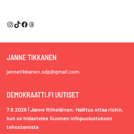
Instagram
TikTok
Facebook
Threads
JANNE TIKKANEN
jannetikkanen.sdp@gmail.com
DEMOKRAATTI.FI UUTISET
|
7.8.2026
Janne Riiheläinen: Hallitus ottaa riskin,
kun se hidastelee Suomen infopuolustuksen
tehostamista