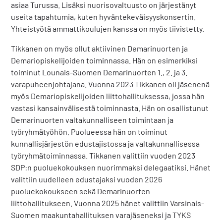
asiaa Turussa. Lisäksi nuorisovaltuusto on järjestänyt
useita tapahtumia, kuten hyväntekeväisyyskonsertin.
Yhteistyötä ammattikoulujen kanssa on myös tiivistetty.
Tikkanen on myös ollut aktiivinen Demarinuorten ja
Demariopiskelijoiden toiminnassa. Hän on esimerkiksi
toiminut Lounais-Suomen Demarinuorten 1., 2. ja 3.
varapuheenjohtajana. Vuonna 2023 Tikkanen oli jäsenenä
myös Demariopiskelijoiden liittohallituksessa, jossa hän
vastasi kansainvälisestä toiminnasta. Hän on osallistunut
Demarinuorten valtakunnalliseen toimintaan ja
työryhmätyöhön. Puolueessa hän on toiminut
kunnallisjärjestön edustajistossa ja valtakunnallisessa
työryhmätoiminnassa. Tikkanen valittiin vuoden 2023
SDP:n puoluekokouksen nuorimmaksi delegaatiksi. Hänet
valittiin uudelleen edustajaksi vuoden 2026
puoluekokoukseen sekä Demarinuorten
liittohallitukseen. Vuonna 2025 hänet valittiin Varsinais-
Suomen maakuntahallituksen varajäseneksi ja TYKS