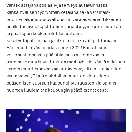
varaedustajana sosiaali- ja terveyslautakunnassa,
kansainvälisen työryhmän vetäjänä sekä Varsinais-
Suomen aluenuorisovaltuuston varajäsenenä. Tikkanen
osallistui myös tapahtumien järjestelyyn, kuten nuorten
ja päättäjien keskustelutilaisuuteen,
kesätyötapahtumaan ja ulkoilmaelokuvatapahtumaan.
Hän edusti myös nuoria vuoden 2023 kansallisen
veteraanienpäivän pääjuhlassa ja oli johtavassa
asemassa nuorisovaltuuston mediayhteistyössä sekä sen
kauden suurimmassa saavutuksessa, eli aloiteoikeuden
saamisessa. Tämä mahdollisti nuorten aloitteiden
pääsemisen suoraan kaupunginvaltuustoon ja paransi
nuorten kuulemista kaupungin päätöksenteossa.