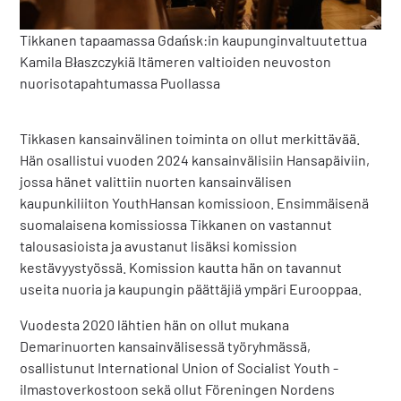
Tikkanen tapaamassa Gdańsk:in kaupunginvaltuutettua
Kamila
Błaszczykiä Itämeren valtioiden neuvoston
nuorisotapahtumassa Puollassa
Tikkasen kansainvälinen toiminta on ollut merkittävää.
Hän osallistui vuoden 2024 kansainvälisiin Hansapäiviin,
jossa hänet valittiin nuorten kansainvälisen
kaupunkiliiton YouthHansan komissioon. Ensimmäisenä
suomalaisena komissiossa Tikkanen on vastannut
talousasioista ja avustanut lisäksi komission
kestävyystyössä. Komission kautta hän on tavannut
useita nuoria ja kaupungin päättäjiä ympäri Eurooppaa.
Vuodesta 2020 lähtien hän on ollut mukana
Demarinuorten kansainvälisessä työryhmässä,
osallistunut International Union of Socialist Youth -
ilmastoverkostoon sekä ollut Föreningen Nordens